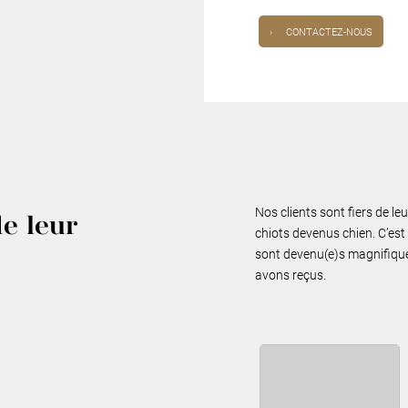
›
CONTACTEZ-NOUS
Nos clients sont fiers de le
de leur
chiots devenus chien. C’est 
sont devenu(e)s magnifiques
avons reçus.