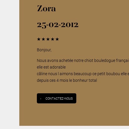
Zora
25-02-2012
★
★
★
★
★
Bonjour,
Nous avons achetée notre chiot bouledogue frança
elle est adorable
câline nous l aimons beaucoup ce petit boubou elle es
depuis ces 4 mois le bonheur total
›
CONTACTEZ-NOUS